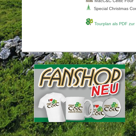
MacC&C Celtic Four
Special Christmas Co
Tourplan als PDF zur 