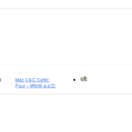
0
Mac C&C Celtic
Four – Wörth a.d.D.