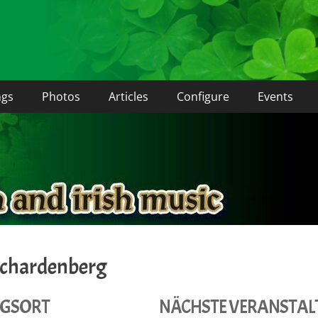
ur
ngs
Photos
Articles
Configure
Events
Schardenberg
NGSORT
NÄCHSTE VERANSTA